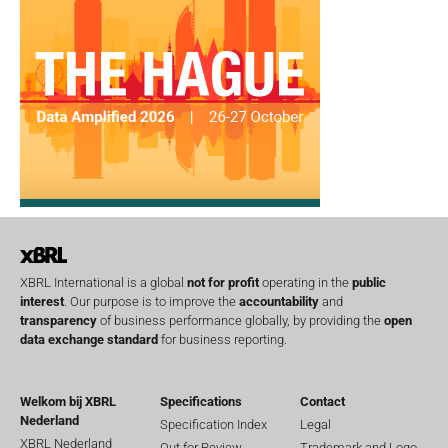
XBRL International is a global
not for profit
operating in the
public
interest
. Our purpose is to improve the
accountability
and
transparency
of business performance globally, by providing the
open
data exchange standard
for business reporting.
Welkom bij XBRL
Specifications
Contact
Nederland
Specification Index
Legal
XBRL Nederland
Out for Review
Trademark and Logo