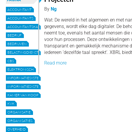
By
Ng
ACCOUNTANT
ACCOUNTANTS
Wat: De wereld in het algemeen en met na
gegevens, wordt elke dag digitaler. De beh
ACCOUNTANTSKANTOREN
neemt toe, evenals het aantal mensen die
BEDRIJF
voor hun processen. Deze ontwikkelingen
BEDRIJVEN
transparant en gemakkelijk mechanisme da
iedereen ‘dezelfde taal spreekt’. XBRL biedt
BELASTINGDIENST
CBS
Read more
ELEKTRONISCH
INFORMATIESYSTEEM
INFORMATIESYSTEMEN
KAMER VAN KOOPHANDEL
KVK
ORGANISATIE
ORGANISATIES
OVERHEID