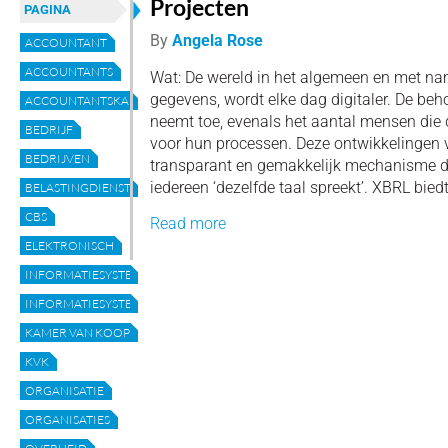
Projecten
PAGINA
By
Angela Rose
ACCOUNTANT
ACCOUNTANTS
Wat: De wereld in het algemeen en met na
gegevens, wordt elke dag digitaler. De beh
ACCOUNTANTSKANTOREN
neemt toe, evenals het aantal mensen die
BEDRIJF
voor hun processen. Deze ontwikkelingen
BEDRIJVEN
transparant en gemakkelijk mechanisme da
iedereen ‘dezelfde taal spreekt’. XBRL biedt
BELASTINGDIENST
CBS
Read more
ELEKTRONISCH
INFORMATIESYSTEEM
INFORMATIESYSTEMEN
KAMER VAN KOOPHANDEL
KVK
ORGANISATIE
ORGANISATIES