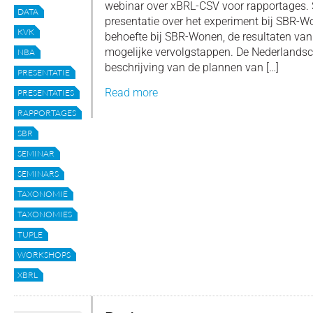
webinar over xBRL-CSV voor rapportages.
DATA
presentatie over het experiment bij SBR-
KVK
behoefte bij SBR-Wonen, de resultaten van
mogelijke vervolgstappen. De Nederlands
NBA
beschrijving van de plannen van […]
PRESENTATIE
Read more
PRESENTATIES
RAPPORTAGES
SBR
SEMINAR
SEMINARS
TAXONOMIE
TAXONOMIES
TUPLE
WORKSHOPS
XBRL