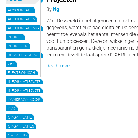
By
Ng
ACCOUNTANT
ACCOUNTANTS
Wat: De wereld in het algemeen en met na
gegevens, wordt elke dag digitaler. De beh
ACCOUNTANTSKANTOREN
neemt toe, evenals het aantal mensen die
BEDRIJF
voor hun processen. Deze ontwikkelingen
BEDRIJVEN
transparant en gemakkelijk mechanisme da
iedereen ‘dezelfde taal spreekt’. XBRL biedt
BELASTINGDIENST
CBS
Read more
ELEKTRONISCH
INFORMATIESYSTEEM
INFORMATIESYSTEMEN
KAMER VAN KOOPHANDEL
KVK
ORGANISATIE
ORGANISATIES
OVERHEID