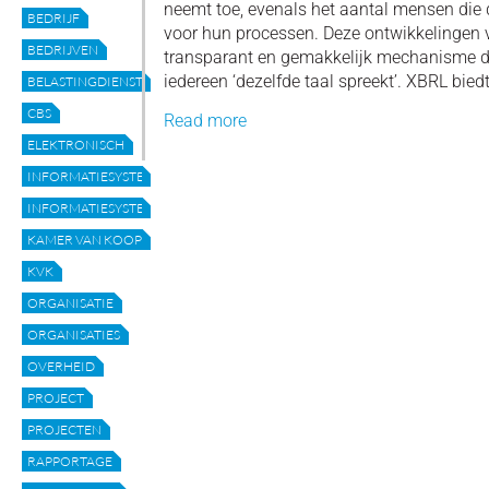
neemt toe, evenals het aantal mensen die
BEDRIJF
voor hun processen. Deze ontwikkelingen
BEDRIJVEN
transparant en gemakkelijk mechanisme da
iedereen ‘dezelfde taal spreekt’. XBRL biedt
BELASTINGDIENST
CBS
Read more
ELEKTRONISCH
INFORMATIESYSTEEM
INFORMATIESYSTEMEN
KAMER VAN KOOPHANDEL
KVK
ORGANISATIE
ORGANISATIES
OVERHEID
PROJECT
PROJECTEN
RAPPORTAGE