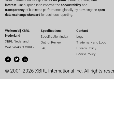
XBRL International is a global
not for profit
operating in the
public
interest
. Our purpose is to improve the
accountability
and
transparency
of business performance globally, by providing the
open
data exchange standard
for business reporting.
Welkom bij XBRL
Specifications
Contact
Nederland
Specification Index
Legal
XBRL Nederland
Out for Review
Trademark and Logo
Wat betekent XBRL?
FAQ
Privacy Policy
Cookie Policy
© 2001-2026 XBRL International Inc. All rights rese