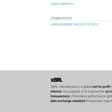
Lees meer>>>
OTHER POSTS
«
NIEUWSBRIEF AUGUSTUS 2012
XBRL International is a global
not for profit
o
interest
. Our purpose is to improve the
acco
transparency
of business performance globa
data exchange standard
for business report