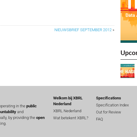
NIEUWSBRIEF SEPTEMBER 2012
»
Upco
Welkom bij XBRL
Specifications
Nederland
Specification Index
perating in the
public
XBRL Nederland
untability
and
Out for Review
lly, by providing the
open
Wat betekent XBRL?
FAQ
ing.