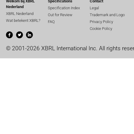
Welkom bij XBRL
Specifications
Contact
Nederland
Specification Index
Legal
XBRL Nederland
Out for Review
Trademark and Logo
Wat betekent XBRL?
FAQ
Privacy Policy
Cookie Policy
© 2001-2026 XBRL International Inc. All rights rese