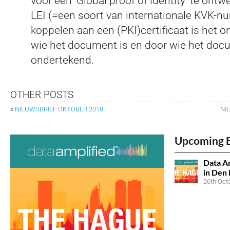
voor een ‘Global proof of identity’ te ont
LEI (=een soort van internationale KVK-n
koppelen aan een (PKI)certificaat is het 
wie het document is en door wie het doc
ondertekend.
OTHER POSTS
«
NIEUWSBRIEF OKTOBER 2018
NI
Upcoming 
Data Am
in Den
26th Oct