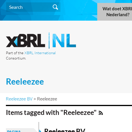
Wat doet XBR
Nederland?
Part of the
XBRL International
Consortium.
Reeleezee
Reeleezee BV
> Reeleezee
Items tagged with "Reeleezee"
Reeleezee BV
PAGINA