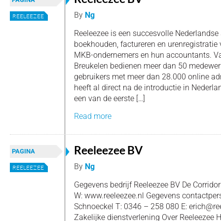
By
Ng
REELEEZEE
Reeleezee is een succesvolle Nederlandse
boekhouden, factureren en urenregistratie v
MKB-ondernemers en hun accountants. Van
Breukelen bedienen meer dan 50 medewer
gebruikers met meer dan 28.000 online adm
heeft al direct na de introductie in Nede
een van de eerste […]
Read more
Reeleezee BV
PAGINA
By
Ng
REELEEZEE
Gegevens bedrijf Reeleezee BV De Corridor
W: www.reeleezee.nl Gegevens contactpers
Schnoeckel T: 0346 – 258 080 E: erich@re
Zakelijke dienstverlening Over Reeleezee 