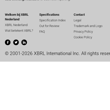
Welkom bij XBRL
Specifications
Contact
Nederland
Specification Index
Legal
XBRL Nederland
Out for Review
Trademark and Logo
Wat betekent XBRL?
FAQ
Privacy Policy
Cookie Policy
© 2001-2026 XBRL International Inc. All rights rese