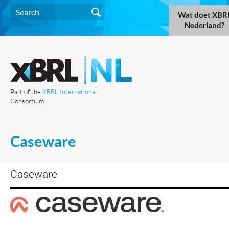
Wat doet XBR
Nederland?
Part of the
XBRL International
Consortium.
Caseware
Caseware